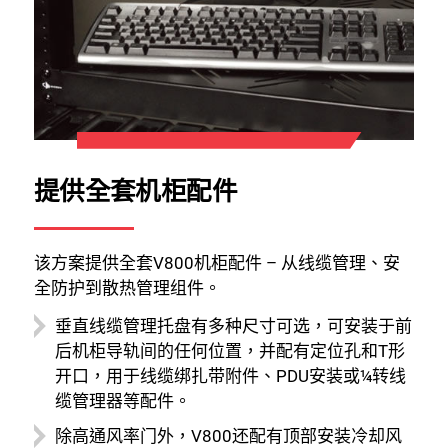
提供全套机柜配件
该方案提供全套V800机柜配件 – 从线缆管理、安
全防护到散热管理组件。
垂直线缆管理托盘有多种尺寸可选，可安装于前
后机柜导轨间的任何位置，并配有定位孔和T形
开口，用于线缆绑扎带附件、PDU安装或¼转线
缆管理器等配件。
关闭
除高通风率门外，V800还配有顶部安装冷却风