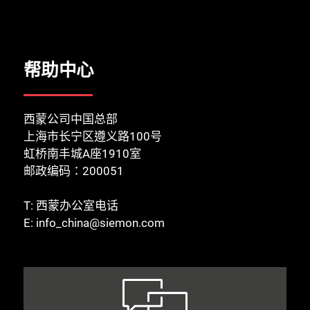
帮助中心
西蒙公司中国总部
上海市长宁区遵义路100号
虹桥南丰城A座1910室
邮政编码：200051
T:
西蒙办公室电话
E:
info_china@siemon.com