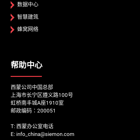
数据中心
智慧建筑
蜂窝网络
帮助中心
关闭
西蒙公司中国总部
上海市长宁区遵义路100号
虹桥南丰城A座1910室
邮政编码：200051
T:
西蒙办公室电话
E:
info_china@siemon.com