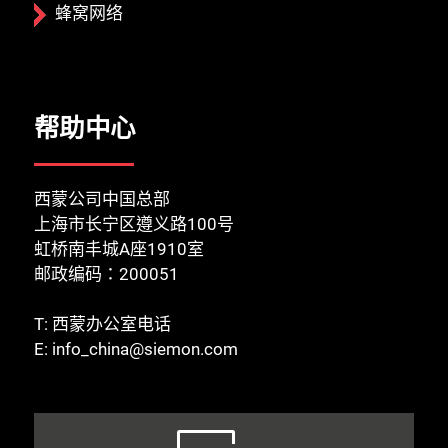
蜂窝网络
帮助中心
西蒙公司中国总部
上海市长宁区遵义路100号
虹桥南丰城A座1910室
邮政编码：200051
T:
西蒙办公室电话
E:
info_china@siemon.com