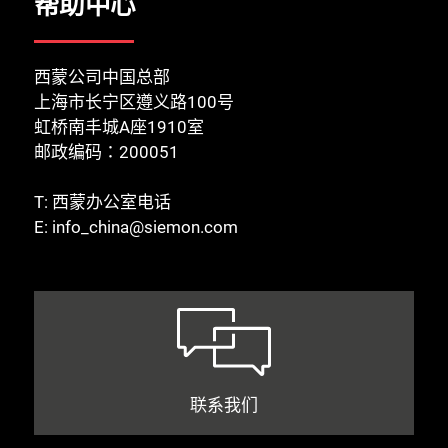
帮助中心
西蒙公司中国总部
上海市长宁区遵义路100号
虹桥南丰城A座1910室
邮政编码：200051
T:
西蒙办公室电话
E:
info_china@siemon.com
联系我们