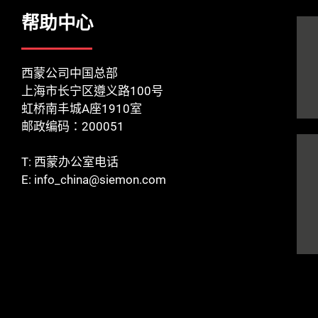
帮助中心
西蒙公司中国总部
上海市长宁区遵义路100号
虹桥南丰城A座1910室
邮政编码：200051
T:
西蒙办公室电话
E:
info_china@siemon.com