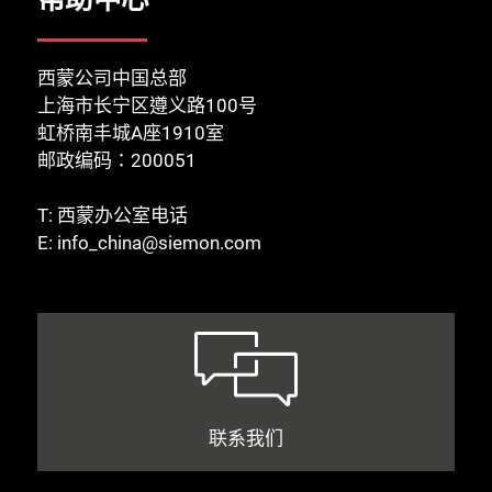
西蒙公司中国总部
上海市长宁区遵义路100号
虹桥南丰城A座1910室
邮政编码：200051
T:
西蒙办公室电话
E:
info_china@siemon.com
联系我们