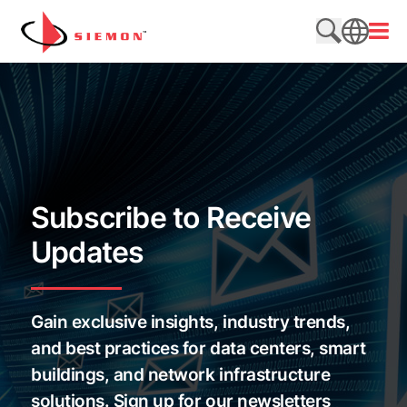
跳至内容
打开
搜索网站
SEARCH
Subscribe to Receive
Updates
Gain exclusive insights, industry trends,
and best practices for data centers, smart
buildings, and network infrastructure
solutions. Sign up for our newsletters