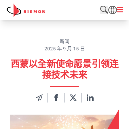
跳至内容
打开
搜索网站
SEARCH
新闻
2025 年 9 月 15 日
西蒙以全新使命愿景引领连
接技术未来