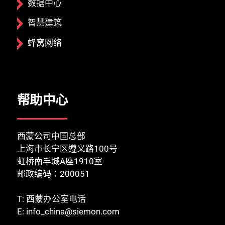
数据中心
智慧建筑
蜂窝网络
帮助中心
西蒙公司中国总部
上海市长宁区遵义路100号
虹桥南丰城A座1910室
邮政编码：200051
T:
西蒙办公室电话
E:
info_china@siemon.com