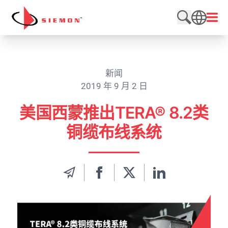
跳至内容
打开
搜索网站
SEARCH
新闻
2019 年 9 月 2 日
美国西蒙推出TERA® 8.2类
铜缆布线系统