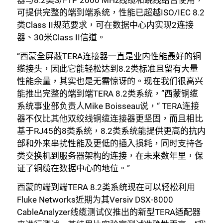
器与8.2类S/FTP 2000 MHz线缆和跳线结合使用，
可提供完整的端到端系统，性能已超越ISO/IEC 8.2
类Class II规范要求，可在数据中心内实现2连接
器、30米Class II信道。
“西蒙全屏蔽TERA连接器一直是业内性能最好的铜
缆接头，因此它能轻松达到8.2类标准且留有大量
性能余量，其实也是无需惊讶的。现在我们很高兴
能推出完整的端到端TERA 8.2类系统，”西蒙铜缆
系统事业部负责人Mike Boisseau说，“ TERA连接
器不仅比其他双绞线铜缆连接器更坚固，而且相比
基于RJ45的8类系统，8.2类系统能提供更高的抗内
部和外来串扰性能及更低的插入损耗，同时支持各
类交换机到服务器架构的连接，在未来数年里，保
证了铜缆在数据中心的地位。”
西蒙的端到端TERA 8.2类系统现在可以轻松利用
Fluke Networks近期为其Versiv DSX-8000
CableAnalyzer线缆测试仪推出的新型TERA适配器