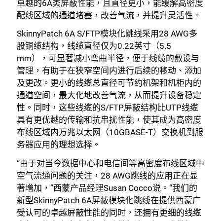
卓越的6A类屏蔽性能，且直径更小，能缓解高密度
配线区域的通道堵塞，改善气流，并提升灵活性。
SkinnyPatch 6A S/FTP模块化跳线采用28 AWG多
股铜缆结构，线缆直径仅为0.22英寸（5.5
mm），可显著减小弯曲半径，便于线缆的敷设与
管理，有助于在狭窄空间内进行后续的移动、添加
及更改。更小的线缆总直径可节约机架和机柜内的
通道空间，最大化地改善气流，从而提升设备稳定
性。同时，这些线缆的S/FTP屏蔽结构比UTP线缆
具有更优越的传输和抗串扰性能，使其成为高密度
布线区域内万兆以太网（10GBASE-T）交换机到服
务器应用的理想选择。
“由于对当今数据中心和电信间等高密度布线区域中
空气流通问题的关注，28 AWG跳线的应用正在显
著增加，”西蒙产品经理Susan Cocco说。“我们的
新型SkinnyPatch 6A屏蔽模块化跳线在提供西蒙广
受认可的卓越屏蔽性能的同时，还拥有更细的线缆