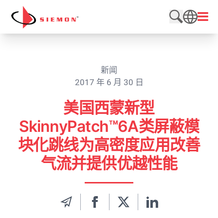
跳至内容
打开
搜索网站
SEARCH
新闻
2017 年 6 月 30 日
美国西蒙新型
SkinnyPatch™6A类屏蔽模
块化跳线为高密度应用改善
气流并提供优越性能