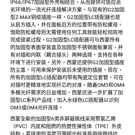
IP66/IP67加固型外壳相结合，从而提供可适应恶
劣环境的一流光纤连接解决方案。与现有的G2加固
型Z-MAX铜缆插座一样，G2加固型LC适配器也是
从前方插入，并在面板后方的位置带有防松螺母。
借助防松螺母则无需使用任何工具就能轻松彻底地
完成锁紧过程。G2加固型LC适配器可与西蒙所有
的加固型表面安装盒及加固型不锈钢面板兼容，并
有对插和内联（耦合接头）两种选择，支持在各种
环境下进行安装。另外，西蒙还提供G2加固型插座
防尘盖，可用来保护安装后未使用的插座。现在，
所有的加固型LC适配器均带有陶瓷定位套管，可在
对接时更精准地实现纤芯的对准。随着OM3和OM4
多模光纤需求的日益增加，西蒙还进一步扩展了加
固型LC系列产品线，加入水绿色LC适配器以识别
OM3或OM4光纤连接。
西蒙全新的加固型6类非屏蔽跳线采用聚氯乙烯
（PVC）内皮和阻燃的热塑性弹性体（TPE）外皮
结构，其适用的温度范围超出标准商用级跳线达