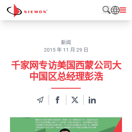
跳至内容
打开
搜索网站
SEARCH
新闻
2015 年 11 月 29 日
千家网专访美国西蒙公司大
中国区总经理彭浩