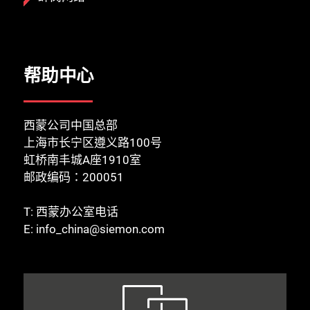
帮助中心
西蒙公司中国总部
上海市长宁区遵义路100号
虹桥南丰城A座1910室
邮政编码：200051
T:
西蒙办公室电话
E:
info_china@siemon.com