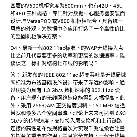
西蒙的V600机柜宽度为600mm，也有42U、45U
和48U 三种规格，专门针对数据中心服务器安装而
设计,与VersaPOD 或V800 机柜相配合，具备统一
风格的外观，为数据中心应用打造了一个高性价比
的坚固机柜解决方案。
Q4、最新一代802.11ac标准下的WAP无线接入点
比之前几代需要更多的功率和更高的数据速率，能
谈谈这一标准对结构化布线的影响吗？
答： 新发布的 IEEE 802.11ac 超高吞吐量无线局域
网标准为布线基础设施设计带来了深远的影响。通
过切换为具有 1.3 Gb/s 数据速率的 802.11ac 设
备，用户现有的无线网络速度能得到大幅提高。此
外，采用 256-QAM 正交幅度调制、160 MHz 信道
带宽和最多八个空间串流，理论上未来可达到 6.93
Gb/s 的传输速度。支持接入层交换机和上行链路
连接的高性能布线规格首次对实现千兆位级吞吐量
发挥至关重要的作用，并且完全支持下一代无线接