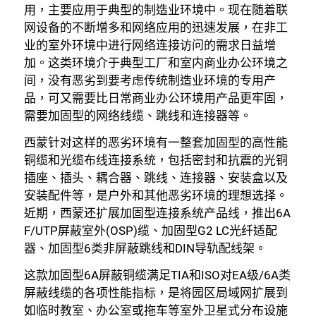
用，主要应用于典型的制造业环境中。现在随着联
网设备的不断增多和网络应用的迅速发展，在非工
业的室外环境中进行网络连接访问的需求日益增
加。这类环境介于典型工厂和室内商业办公环境之
间，没有恶劣到要考虑传统制造业环境的专用产
品，可又需要比日常商业办公环境用产品更牢固，
需要加固型的网络线缆、跳线和连接器等。
西蒙针对这样的恶劣环境有一整套加固型的高性能
铜缆和光缆布线连接系统，包括密封和抗震的光铜
插座、插头、耦合器、跳线、连接器、安装盒以及
安装配件等，是户外和其他恶劣环境的理想选择。
近期，西蒙还扩展加固型连接系统产品线，推出6A
F/UTP屏蔽室外(OSP)缆、加固型G2 LC光纤适配
器、加固型6类非屏蔽跳线和DIN导轨配线架。
这款加固型6A屏蔽铜缆满足TIA和ISO对EA级/6A类
屏蔽线缆的各项性能指标，是将园区局域网扩展到
如临时教室、办公室或拖车等室外卫星式分布设施