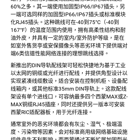
60%之多。其一端使用加固型IP66/IP67插头，另
一端可选同样的加固型IP66/IP67插头或标准模块
化RJ45插头。这种跳线可在-40到75°C（-40到
167°F）的温度范围内使用，拥有高柔性结构和耐
油外皮，并具有一定的室内/室外防护等级，是在
如室外售货亭或安保摄像头等恶劣环境下提供端对
端6类信道性能网络连接的理想跳线选择。
新推出的DIN导轨配线架可轻松快捷地为基于工业
以太网的铜缆或光纤进行配线，并提供角型设计以
实现紧凑线缆敷设，适合安装在控制机柜、设备配
线箱内，或其他标准35mm DIN导轨上。这款配线
架设有单个进线口，可容纳最多四个西蒙MAX或Z-
MAX铜缆RJ45插座，同时还提供另一版本可安装
西蒙RIC适配器板，用于光纤连接。
通常室外的恶劣环境都会有灰尘、湿气、极端温
度、污染物等因素，会对标准商用级网络基础设施
组件产生不利影响，而西蒙通过不断扩展加固型光