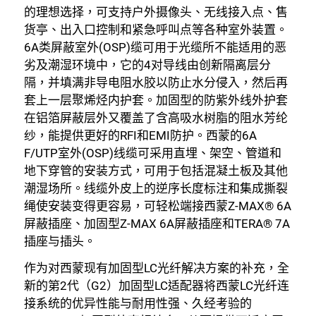
的理想选择，可支持户外摄像头、无线接入点、售
货亭、出入口控制和紧急呼叫点等各种室外装置。
6A类屏蔽室外(OSP)缆可用于光缆所不能适用的恶
劣及潮湿环境中，它的4对导线由创新隔离层分
隔，并填满非导电阻水胶以防止水分侵入，然后再
套上一层聚烯烃内护套。加固型的防紫外线外护套
在铝箔屏蔽层外又覆盖了含高吸水树脂的阻水芳纶
纱，能提供更好的RFI和EMI防护。西蒙的6A
F/UTP室外(OSP)线缆可采用直埋、架空、管道和
地下穿管的安装方式，可用于包括混凝土板及其他
潮湿场所。线缆外皮上的逆序长度标注和集成撕裂
绳使安装变得更容易，可轻松端接西蒙Z-MAX® 6A
屏蔽插座、加固型Z-MAX 6A屏蔽插座和TERA® 7A
插座与插头。
作为对西蒙现有加固型LC光纤解决方案的补充，全
新的第2代（G2）加固型LC适配器将西蒙LC光纤连
接系统的优异性能与耐用性强、久经考验的