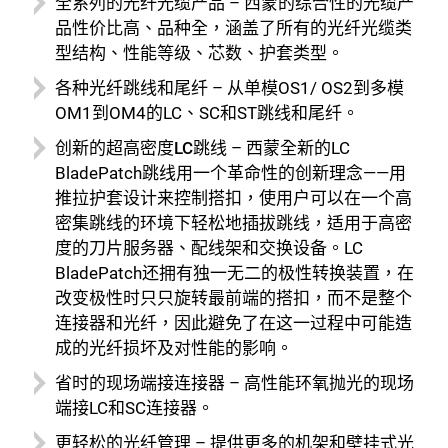
全系列的光纤光缆产品
– 西蒙的综合性的光缆产
品性价比高、品种全，涵盖了所有的光纤光缆类
型结构、性能等级、芯数、护套类型。
各种光纤跳线和尾纤
– 从单模OS1/ OS2到多模
OM1到OM4的LC、SC和ST跳线和尾纤。
创新的超高密度LC跳线
– 西蒙全新的LC
BladePatch跳线用一个革命性的创新理念——用
推拉护套设计来控制搭扣，使用户可以在一个高
密集跳线的环境下轻松地插拔跳线，适用于高密
度的刀片服务器、配线架和交换设备。LC
BladePatch还拥有独一无二的极性转换装置，在
改变极性时只只旋转最前端的搭扣，而不是整个
连接器和光纤，因此避免了在这一过程中可能造
成的光纤损坏及对性能的影响。
省时的现场端接连接器
– 高性能环氧抛光的现场
端接LC和SC连接器。
更轻松的光纤管理
– 提供更多的机架和壁挂式光