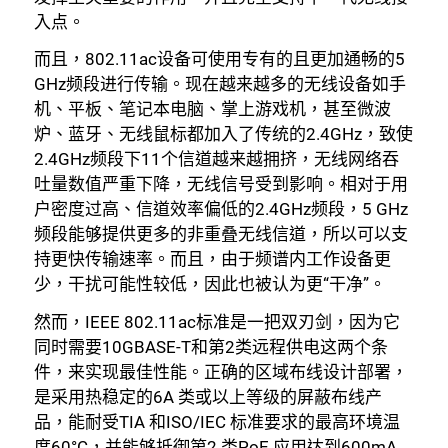
入点。
而且，802.11ac设备可使用专有的且更加通畅的5
GHz频段进行传输。现在越来越多的无线设备如手
机、平板、笔记本电脑、掌上游戏机，甚至微波
炉、蓝牙、无线鼠标都加入了传统的2.4GHz，致使
2.4GHz频段下11个信道越来越拥挤，无线网络吞
吐量数值严重下降，无线信号受到影响。相对于用
户密度过高、信道效率偏低的2.4GHz频段，5 GHz
频段能够提供更多的非重叠无线信道，所以可以支
持更快传输速率。而且，由于频谱内工作设备更
少，干扰可能性较低，因此也被认为更“干净”。
然而，IEEE 802.11ac标准是一把双刃剑，因为它
同时需要10GBASE-T和第2类远程供电这两个条
件，来实现最佳性能。正确的区域布线设计部署，
是采用热稳定的6A 类或以上等级的屏蔽布线产
品，能耐受TIA 和ISO/IEC 标准要求的最高环境温
度60°C，并能够抵御第2 类PoE 应用达到600mA