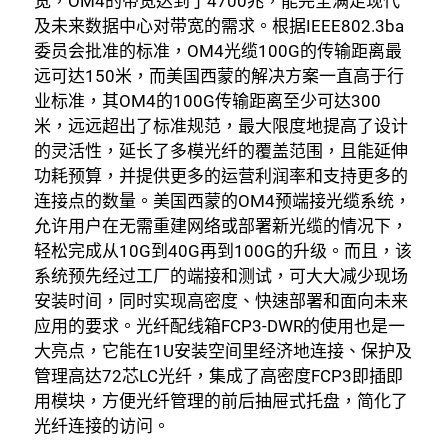
宽，OM4的带宽达到了4700兆，能完全满足现代
及未来数据中心对带宽的需求。根据IEEE802.3ba
委员会批准的标准，OM4光缆100G的传输距离最
远可达150米，而美国西蒙的解决方案一直高于行
业标准，其OM4的100G传输距离至少可达300
米，远远超出了标准规范，最大限度地提高了设计
的灵活性，延长了多模光纤的覆盖范围，且能延伸
功耗预算，并提供更多的运营利润率和支持更多的
连接点的数量。美国西蒙的OM4预端接光缆系统，
允许用户在无需重建网络或部署新光缆的情况下，
轻松完成从10G到40G再到100G的升级。而且，该
系统预先经过工厂的端接和测试，可大大减少现场
安装时间，同时实现高密度、快速部署和面向未来
应用的要求。光纤配线箱FCP3-DWR的使用也是一
大亮点，它能在1U安装空间里经济地连接、保护及
管理高达72芯LC光纤，集成了高密度FCP3即插即
用模块，方便光纤管理的前后抽屉式托盘，简化了
光纤连接的访问。