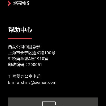
蜂窝网络
帮助中心
西蒙公司中国总部
上海市长宁区遵义路100号
虹桥南丰城A座1910室
邮政编码：200051
T:
西蒙办公室电话
E:
info_china@siemon.com