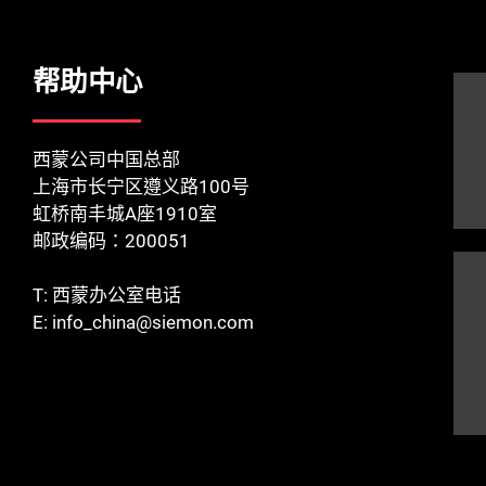
帮助中心
西蒙公司中国总部
上海市长宁区遵义路100号
虹桥南丰城A座1910室
邮政编码：200051
T:
西蒙办公室电话
E:
info_china@siemon.com