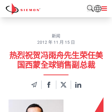
跳至内容
打开
搜索网站
SEARCH
新闻
2012 年 11 月 15 日
热烈祝贺冯雨舟先生荣任美
国西蒙全球销售副总裁