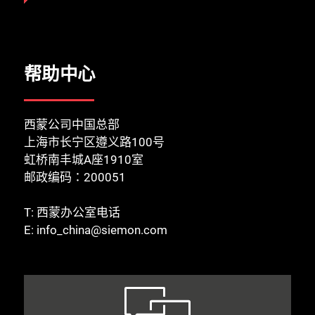
帮助中心
西蒙公司中国总部
上海市长宁区遵义路100号
虹桥南丰城A座1910室
邮政编码：200051
T:
西蒙办公室电话
E:
info_china@siemon.com