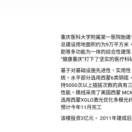
重庆医科大学附属第一医院始建
总建设用地面积约为9万平方米，
助等多功能为一体的综合性建筑
“健康重庆”打下了坚实的医疗
基于对基础设施先进性，实用性
统。水平部分选用西蒙6类铜缆
持5000次以上插拔次数的具
性能。跳线采用了美国西蒙 MC
选用西蒙XGLO激光优化多模光
预计今年11月完工
该楼投资3亿元， 2011年建