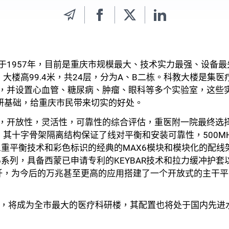
于1957年，目前是重庆市规模最大、技术实力最强、设备
大楼高99.4米，共24层，分为A、B二栋。科教大楼是集
，并设置心血管、糖尿病、肿瘤、眼科等多个实验室，这些
科研基础，给重庆市民带来切实的好处。
，开放性，灵活性，可靠性的综合评估，重医附一院最终选
，其十字骨架隔离结构保证了线对平衡和安装可靠性，500M
有三重平衡技术和彩色标识的经典的MAX6模块和模块化的配
6系列，具备西蒙已申请专利的KEYBAR技术和拉力缓冲护
纤，为今后的万兆甚至更高的应用搭建了一个开放式的主干平
成后，将成为全市最大的医疗科研楼，其配置也将处于国内先进
关闭