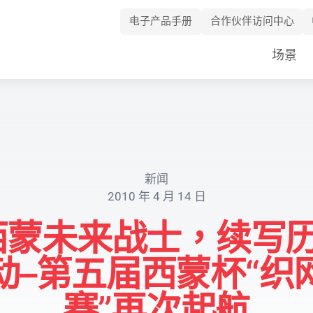
电子产品手册
合作伙伴访问中心
Skip
场景
Navigation
新闻
2010 年 4 月 14 日
“西蒙未来战士，续写
动–第五届西蒙杯“织
赛”再次起航