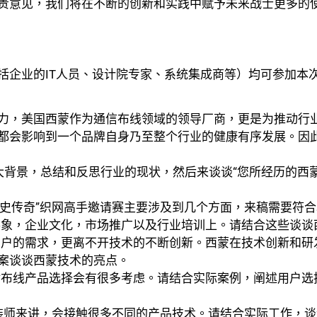
贵意见，我们将在不断的创新和实践中赋予未来战士更多的
括企业的IT人员、设计院专家、系统集成商等）均可参加本
力，美国西蒙作为通信布线领域的领导厂商，更是为推动行
都会影响到一个品牌自身乃至整个行业的健康有序发展。因此
大背景，总结和反思行业的现状，然后来谈谈“您所经历的西蒙
写历史传奇”织网高手邀请赛主要涉及到几个方面，来稿需要符
形象，企业文化，市场推广以及行业培训上。请结合这些谈谈
用户的需求，更离不开技术的不断创新。西蒙在技术创新和研
案谈谈西蒙技术的亮点。
对布线产品选择会有很多考虑。请结合实际案例，阐述用户选
安装师来讲，会接触很多不同的产品技术。请结合实际工作，