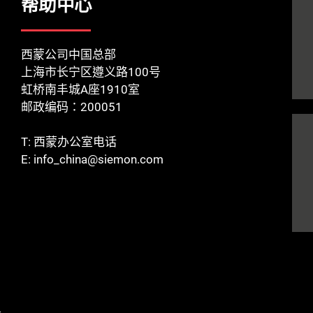
帮助中心
西蒙公司中国总部
上海市长宁区遵义路100号
虹桥南丰城A座1910室
邮政编码：200051
T:
西蒙办公室电话
E:
info_china@siemon.com