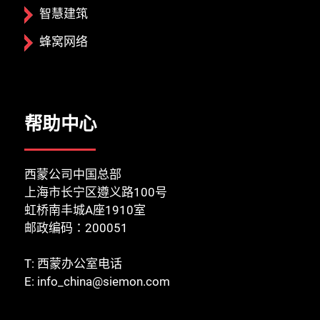
关闭
智慧建筑
蜂窝网络
帮助中心
西蒙公司中国总部
上海市长宁区遵义路100号
虹桥南丰城A座1910室
邮政编码：200051
T:
西蒙办公室电话
E:
info_china@siemon.com