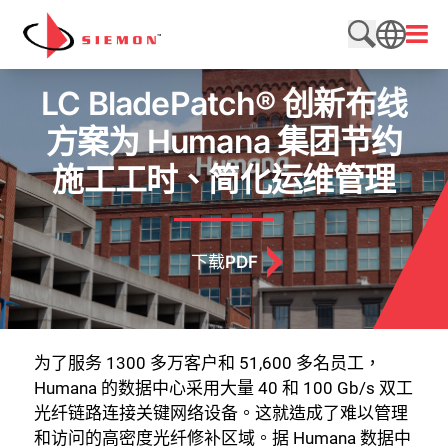
跳至内容
打开
搜索网站
SEARCH
LC BladePatch® 创新布线
方案为 Humana 集团节约
施工工时、简化运维管理
下载PDF
为了服务 1300 多万客户和 51,600 多名员工，
Humana 的数据中心采用大量 40 和 100 Gb/s 双工
光纤链路连接关键网络设备。这就造成了难以管理
和访问的高密度光纤修补区域。据 Humana 数据中