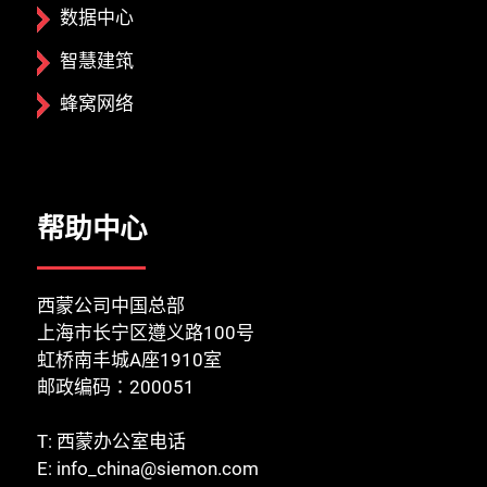
数据中心
智慧建筑
蜂窝网络
帮助中心
西蒙公司中国总部
上海市长宁区遵义路100号
虹桥南丰城A座1910室
邮政编码：200051
T:
西蒙办公室电话
E:
info_china@siemon.com