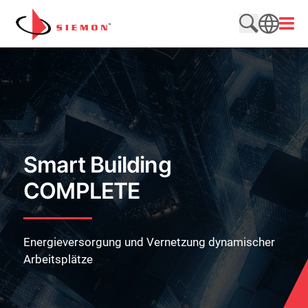
Direkt zum Inhalt wechseln
Menü
Website du
SEARCH
Smart Building
COMPLETE
Energieversorgung und Vernetzung dynamischer
Arbeitsplätze