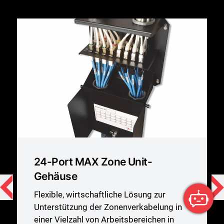
UltraMAX™ UTP-
Kupferanschlüsse
Unsere innovativen Steckdosen zeichnen
sich durch Benutzerfreundlichkeit,
Qualität und Leistung in einem schlanken