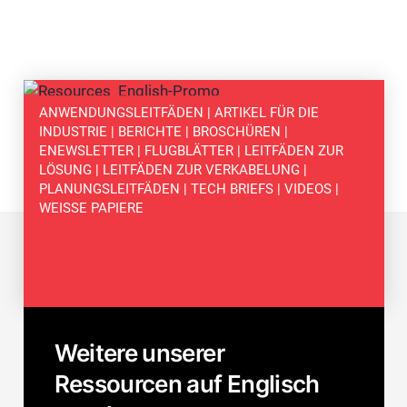
ANWENDUNGSLEITFÄDEN | ARTIKEL FÜR DIE
INDUSTRIE | BERICHTE | BROSCHÜREN |
ENEWSLETTER | FLUGBLÄTTER | LEITFÄDEN ZUR
LÖSUNG | LEITFÄDEN ZUR VERKABELUNG |
PLANUNGSLEITFÄDEN | TECH BRIEFS | VIDEOS |
WEISSE PAPIERE
Weitere unserer
Ressourcen auf Englisch