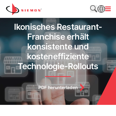
Direkt zum Inhalt wechseln
Menü
Website du
SEARCH
Ikonisches Restaurant-
Franchise erhält
konsistente und
kosteneffiziente
Technologie-Rollouts
PDF herunterladen