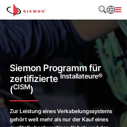
Direkt zum Inhalt wechseln
Menü
Website du
SEARCH
Siemon Programm für
Installateure®
zertifizierte
CISM
(
)
Zur Leistung eines Verkabelungssystems
gehört weit mehr als nur der Kauf eines