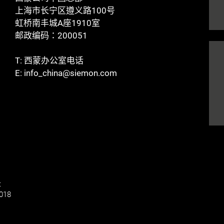
上海市长宁区遵义路100号
虹桥南丰城A座1910室
邮政编码：200051
T:
西蒙办公室电话
E:
info_china@siemon.com
t
018