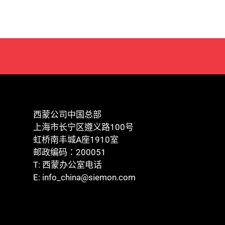
西蒙公司中国总部
上海市长宁区遵义路100号
虹桥南丰城A座1910室
邮政编码：200051
T:
西蒙办公室电话
E:
info_china@siemon.com