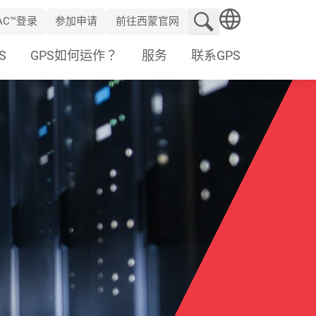
搜索网站
RAC™登录
参加申请
前往西蒙官网
SEARCH
S
GPS如何运作？
服务
联系GPS
on