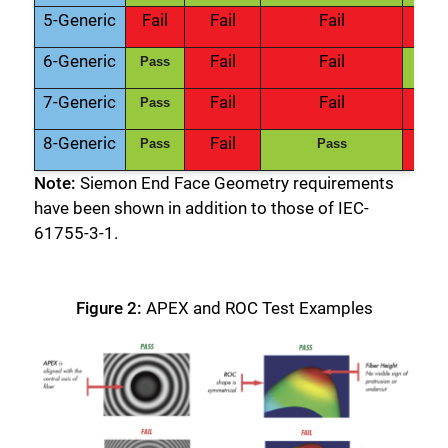
5-Generic
Fail
Fail
Fail
Fail
6-Generic
Fail
Fail
Pass
Pas
7-Generic
Fail
Fail
Fail
Pass
8-Generic
Fail
Fail
Pass
Pass
Note:
Siemon End Face Geometry requirements
have been shown in addition to those of IEC-
61755-3-1.
Figure 2:
APEX and ROC Test Examples