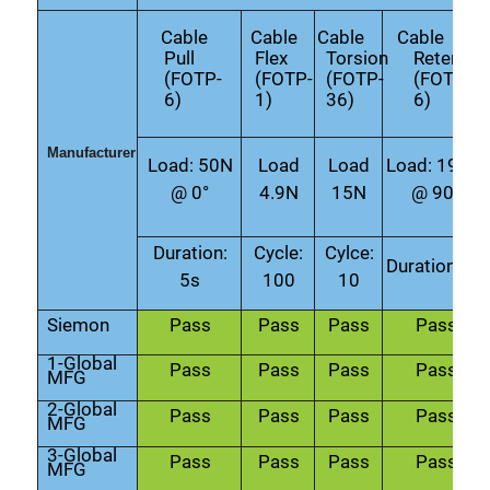
Cable
Cable
Cable
Cable
Pull
Flex
Torsion
Retentio
(FOTP-
(FOTP-
(FOTP-
(FOTP-
6)
1)
36)
6)
Manufacturer
Load: 50N
Load
Load
Load: 19.4N
@ 0°
4.9N
15N
@ 90°
Duration:
Cycle:
Cylce:
Duration: 5s
5s
100
10
Siemon
Pass
Pass
Pass
Pass
1-Global
Pass
Pass
Pass
Pass
MFG
2-Global
Pass
Pass
Pass
Pass
MFG
3-Global
Pass
Pass
Pass
Pass
MFG