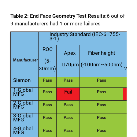
Table 2: End Face Geometry Test Results:
6 out of
9 manufacturers had 1 or more failures
Industry Standard (IEC-61755-
3-1)
ROC
RO
Apex
Fiber height
(5-
(7-
Manufacturer

70µm
(-100nm~500nm)
30mm)
25m
Siemon
Pass
Pass
Pass
Pas
1-Global
Fail
Fail
Pass
Pass
MFG
2-Global
Pass
Pass
Pass
Pas
MFG
3-Global
Pass
Pass
Pass
Pas
MFG
4-Global
Pass
Pass
Pass
Pas
MFG