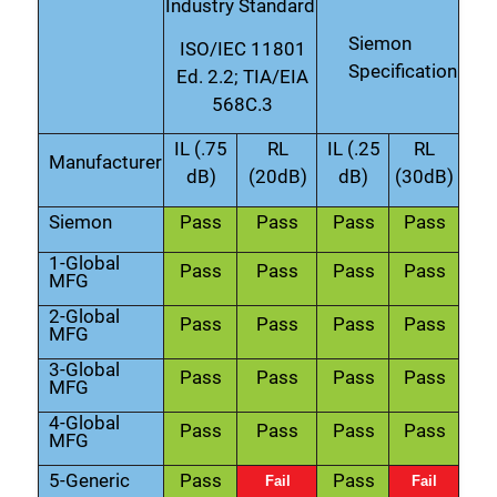
Industry Standard
Siemon
ISO/IEC 11801
Specification
Ed. 2.2; TIA/EIA
568C.3
IL (.75
RL
IL (.25
RL
Manufacturer
dB)
(20dB)
dB)
(30dB)
Siemon
Pass
Pass
Pass
Pass
1-Global
Pass
Pass
Pass
Pass
MFG
2-Global
Pass
Pass
Pass
Pass
MFG
3-Global
Pass
Pass
Pass
Pass
MFG
4-Global
Pass
Pass
Pass
Pass
MFG
5-Generic
Pass
Pass
Fail
Fail