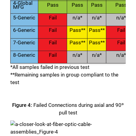
4-Global
Pass
Pass
Pass
Pass
MFG
5-Generic
Fail
n/a*
n/a*
n/a*
6-Generic
Fail
Pass**
Pass**
Fail
7-Generic
Fail
Pass**
Pass**
Fail
8-Generic
Fail
n/a*
n/a*
n/a*
*All samples failed in previous test
**Remaining samples in group compliant to the
test
Figure 4:
Failed Connections during axial and 90º
pull test