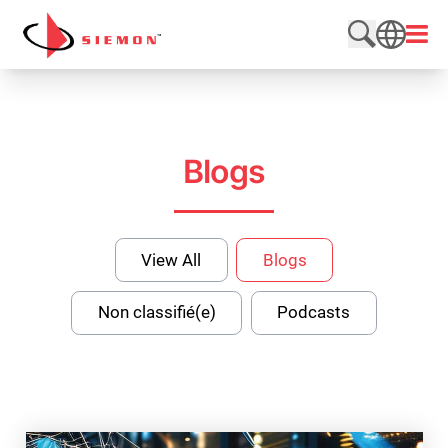
Aller au contenu
Ouvri
Rechercher
SEARCH
Blogs
View All
Blogs
Non classifié(e)
Podcasts