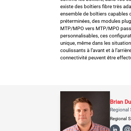
existe des boîtiers fibre très a
ensemble de boîtiers capables d
préterminées, des modules plug
MTP/MPO vers MTP/MPO pass-thr
personnalisables, ces configura
unique, même dans les situations
coulissants à l’avant et à l’arri
connectivité peuvent être effect
Brian Du
Regional 
Regional S