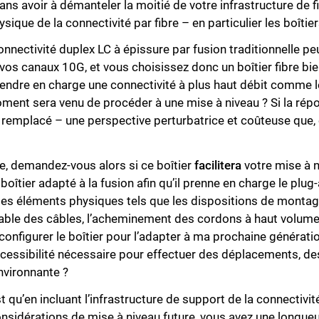
s avoir à démanteler la moitié de votre infrastructure de f
sique de la connectivité par fibre – en particulier les boîtier
connectivité duplex LC à épissure par fusion traditionnelle peu
 vos canaux 10G, et vous choisissez donc un boîtier fibre bie
 prendre en charge une connectivité à plus haut débit comme
t sera venu de procéder à une mise à niveau ? Si la répon
remplacé – une perspective perturbatrice et coûteuse que, 
Fermer
ve, demandez-vous alors si ce boîtier
facilitera
votre mise à 
boîtier adapté à la fusion afin qu’il prenne en charge le pl
s éléments physiques tels que les dispositions de montage
rable des câbles, l’acheminement des cordons à haut volume 
configurer le boîtier pour l’adapter à ma prochaine générati
 l’accessibilité nécessaire pour effectuer des déplacements, 
environnante ?
 qu’en incluant l’infrastructure de support de la connectivit
nsidérations de mise à niveau future, vous avez une longueur