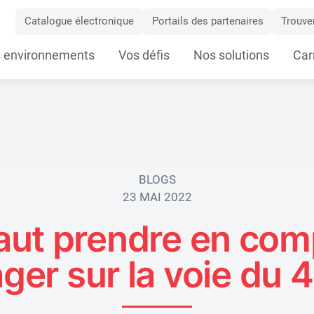
Catalogue électronique
Portails des partenaires
Trouver
 environnements
Vos défis
Nos solutions
Car
ation
BLOGS
23 MAI 2022
faut prendre en co
ager sur la voie du