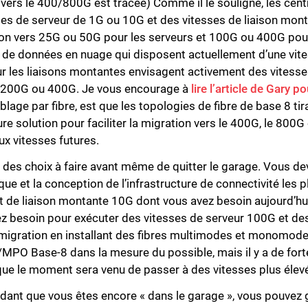
 vers le 400/800G est tracée) Comme il le souligne, les cen
sses de serveur de 1G ou 10G et des vitesses de liaison mon
on vers 25G ou 50G pour les serveurs et 100G ou 400G pour
res de données en nuage qui disposent actuellement d’une vi
r les liaisons montantes envisagent activement des vitess
e 200G ou 400G. Je vous encourage à
lire l’article de Gary p
âblage par fibre, est que les topologies de fibre de base 8 tir
 solution pour faciliter la migration vers le 400G, le 800G 
aux vitesses futures.
et des choix à faire avant même de quitter le garage. Vous d
que et la conception de l’infrastructure de connectivité les 
et de liaison montante 10G dont vous avez besoin aujourd’hu
 besoin pour exécuter des vitesses de serveur 100G et de
la migration en installant des fibres multimodes et monomode
MPO Base-8 dans la mesure du possible, mais il y a de for
sque le moment sera venu de passer à des vitesses plus élev
ndant que vous êtes encore « dans le garage », vous pouvez 