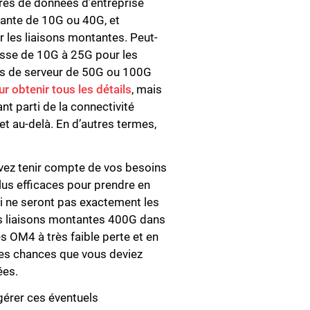
tres de données d’entreprise
tante de 10G ou 40G, et
 les liaisons montantes. Peut-
tesse de 10G à 25G pour les
es de serveur de 50G ou 100G
our obtenir tous les détails
, mais
ant parti de la connectivité
et au-delà. En d’autres termes,
evez tenir compte de vos besoins
plus efficaces pour prendre en
i ne seront pas exactement les
s liaisons montantes 400G dans
s OM4 à très faible perte et en
tes chances que vous deviez
ées.
gérer ces éventuels