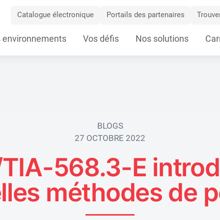
Catalogue électronique
Portails des partenaires
Trouver
 environnements
Vos défis
Nos solutions
Car
ation
BLOGS
27 OCTOBRE 2022
TIA-568.3-E introd
lles méthodes de po