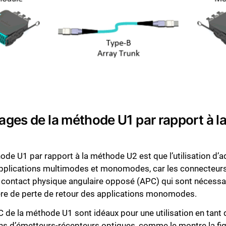
tages de la méthode U1 par rapport à 
hode U1 par rapport à la méthode U2 est que l’utilisation d’
es applications multimodes et monomodes, car les connect
 à contact physique angulaire opposé (APC) qui sont nécess
ère de perte de retour des applications monomodes.
 de la méthode U1 sont idéaux pour une utilisation en tant
ons d’émetteurs-récepteurs optiques, comme le montre la fig