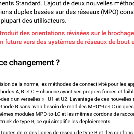
ents Standard. L’ajout de deux nouvelles métho
cations duplex basées sur des réseaux (MPO) cons
plupart des utilisateurs.
troduit des orientations révisées sur le brochag
ion future vers des systèmes de réseaux de bout 
e ce changement ?
vision de la norme, les méthodes de connectivité pour les a
thodes A, B et C – chacune ayant ses propres forces et fai
des « universelles » : U1 et U2. L’avantage de ces nouvelles
ode B sans avoir besoin de modules MPO*-to-LC uniques à
s mêmes modules MPO-to-LC et les mêmes cordons de racco
trunk de type B, ce qui simplifie les déploiements.
 toutes deux des lignes de réseau de type B et des cordons