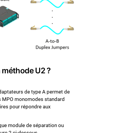
la méthode U2 ?
adaptateurs de type A permet de
eurs MPO monomodes standard
aires pour répondre aux
 que module de séparation ou
ure 2 ci-dessous.