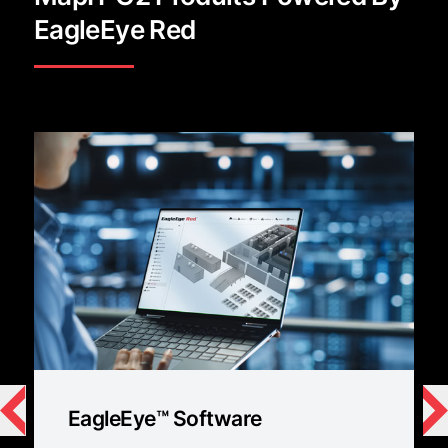
EagleEye Red
EagleEye™ Software