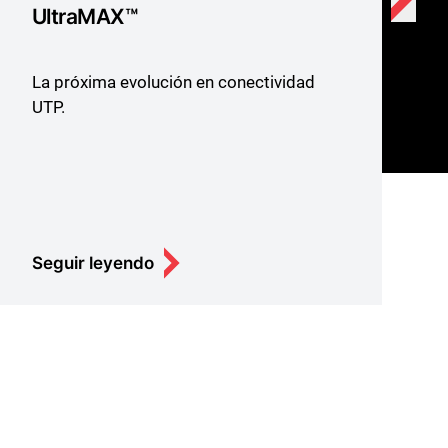
Categoría 6A y 7/7A Cobre
Nuestra gama de cobre de extremo a
extremo ofrece un rendimiento que
supera los estándares y un soporte de
alta calidad para los requisitos de red
más recientes.
Seguir leyendo