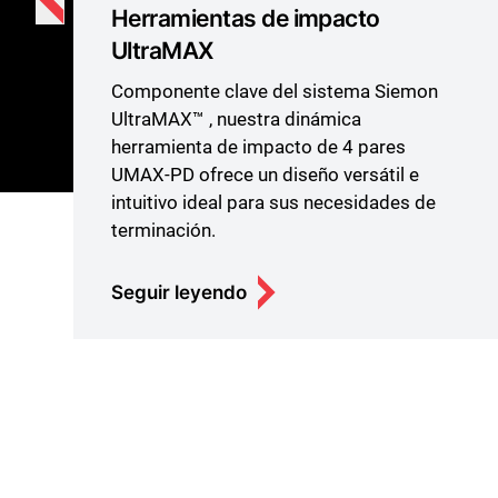
Módulos Plug & Play de
densidad ultra alta
Siemon
Los módulos LightStack MTP-to-LC U
Low Loss Plug and Play ofrecen una
res
forma rápida y eficaz de desplegar
il e
cableado de fibra de alto rendimient
ades de
un paquete de perfil bajo y alta densi
Seguir leyendo