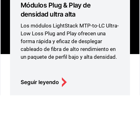
UltraMAX™
ltra-
La próxima evolución en conectividad
UTP.
o en
dad.
Seguir leyendo