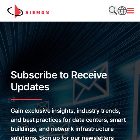
Saltar al contenido
Abrir
Buscar en e
SEARCH
Subscribe to Receive
Updates
Gain exclusive insights, industry trends,
and best practices for data centers, smart
buildings, and network infrastructure
solutions. Sign up for our newsletters