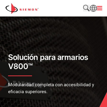
Saltar al contenido
Abrir
Buscar en e
SEARCH
Solución para armarios
V800™
Modularidad completa con accesibilidad y
eficacia superiores.