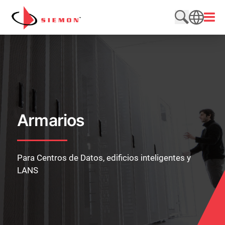
Saltar al contenido
Abrir
Buscar en e
SEARCH
Armarios
Para Centros de Datos, edificios inteligentes y
LANS