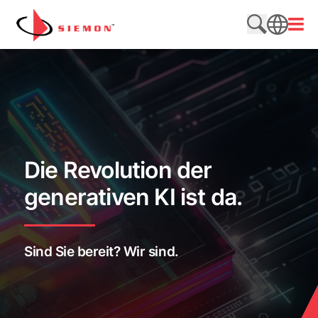
Direkt zum Inhalt wechseln
Menü
Website du
SEARCH
Die Revolution der
generativen KI ist da.
Sind Sie bereit? Wir sind.