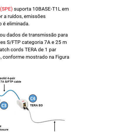
 (SPE)
suporta 10BASE-T1L em
r a ruídos, emissões
 é eliminada.
tou dados de transmissão para
es S/FTP categoria 7A e 25 m
patch cords TERA de 1 par
4, conforme mostrado na Figura