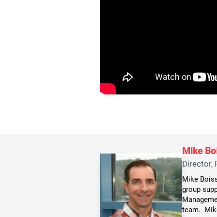
Mike Bo
Director,
Mike Boiss
group supp
Management
team. Mike