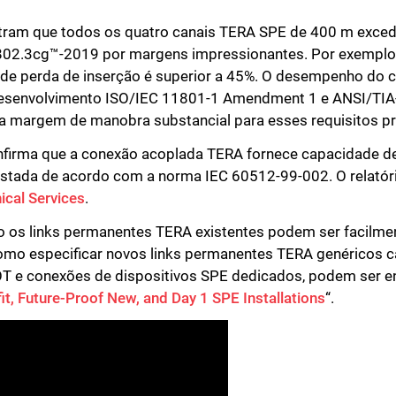
tram que todos os quatro canais TERA SPE de 400 m exced
 802.3cg™-2019 por margens impressionantes. Por exemplo
 de perda de inserção é superior a 45%. O desempenho do
esenvolvimento ISO/IEC 11801-1 Amendment 1 e ANSI/TIA
argem de manobra substancial para esses requisitos pre
nfirma que a conexão acoplada TERA fornece capacidade de 
tada de acordo com a norma IEC 60512-99-002. O relatóri
ical Services
.
 os links permanentes TERA existentes podem ser facilme
omo especificar novos links permanentes TERA genéricos 
e OT e conexões de dispositivos SPE dedicados, podem ser e
it, Future-Proof New, and Day 1 SPE Installations
“.