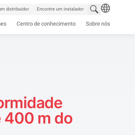
Pesquisar no site
m distribuidor
Encontre um instalador
SEARCH
ões
Centro de conhecimento
Sobre nós
formidade
e 400 m do