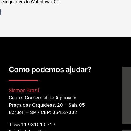
headquarters in Watertown, CT.
Como podemos ajudar?
Siemon Brazil
Centro Comercial de Alphaville
Praça das Orquídeas, 20 – Sala 05
Barueri – SP / CEP: 06453-002
T:
55 11 98101 0717