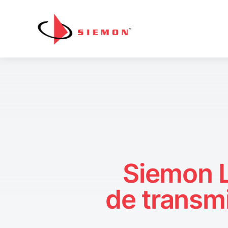
Pular para o conteúdo
Siemon L
de transm