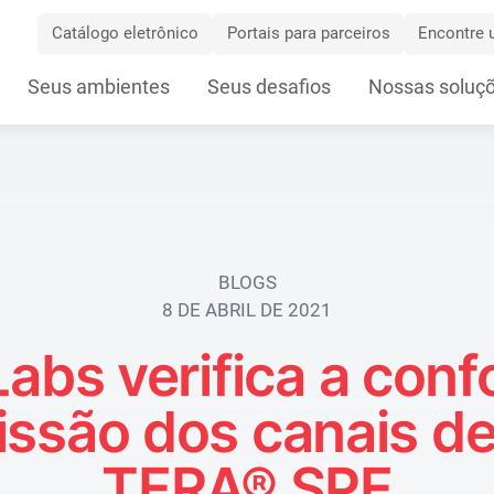
Catálogo eletrônico
Portais para parceiros
Encontre u
Skip
Seus ambientes
Seus desafios
Nossas soluç
Navigation
BLOGS
8 DE ABRIL DE 2021
abs verifica a con
issão dos canais d
TERA® SPE