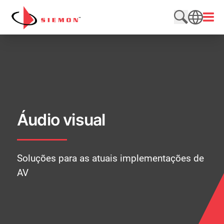
Pular para o conteúdo
Abrir
Pesquisar n
SEARCH
Áudio visual
Soluções para as atuais implementações de
AV