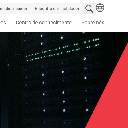
Pesquisar no site
m distribuidor
Encontre um instalador
SEARCH
ões
Centro de conhecimento
Sobre nós