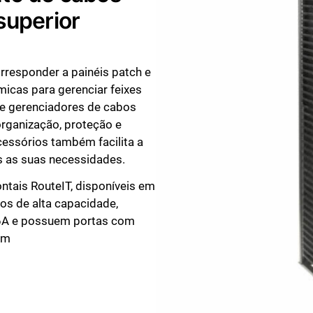
superior
rresponder a painéis patch e
icas para gerenciar feixes
 de gerenciadores de cabos
organização, proteção e
essórios também facilita a
s as suas necessidades.
ntais RouteIT, disponíveis em
s de alta capacidade,
6A e possuem portas com
um