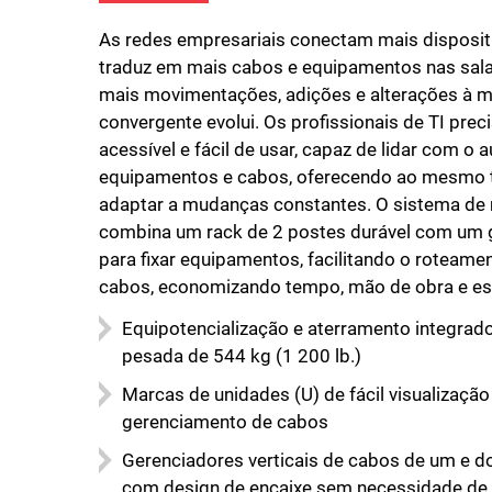
As redes empresariais conectam mais dispositi
traduz em mais cabos e equipamentos nas sal
mais movimentações, adições e alterações à me
convergente evolui. Os profissionais de TI pr
acessível e fácil de usar, capaz de lidar com o
equipamentos e cabos, oferecendo ao mesmo te
adaptar a mudanças constantes. O sistema de
combina um rack de 2 postes durável com um g
para fixar equipamentos, facilitando o roteame
cabos, economizando tempo, mão de obra e e
Equipotencialização e aterramento integra
pesada de 544 kg (1 200 lb.)
Marcas de unidades (U) de fácil visualizaçã
gerenciamento de cabos
Gerenciadores verticais de cabos de um e do
com design de encaixe sem necessidade de