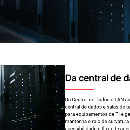
Da central de 
Da Central de Dados à LAN as
central de dados e salas de 
para equipamentos de TI e g
mantenha o raio de curvatura 
acessibilidade e fluxo de ar