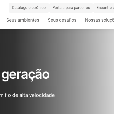
Catálogo eletrônico
Portais para parceiros
Encontre u
Skip
Seus ambientes
Seus desafios
Nossas soluç
Navigation
a geração
m fio de alta velocidade