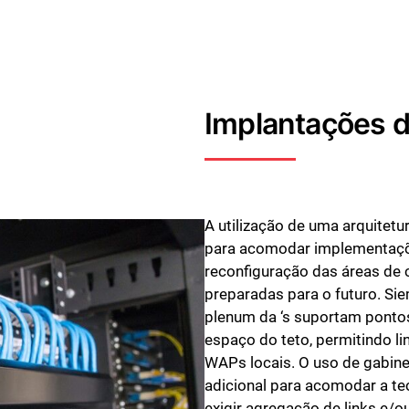
Implantações 
A utilização de uma arquite
para acomodar implementaçõe
reconfiguração das áreas de 
preparadas para o futuro. Si
plenum da ‘s suportam pontos
espaço do teto, permitindo li
WAPs locais. O uso de gabin
adicional para acomodar a te
exigir agregação de links e/