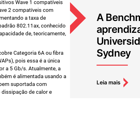
sitivos Wave 1 compatíveis
Wave 2 compatíveis com
A Benchm
umentando a taxa de
 padrão 802.11ax, conhecido
aprendiz
apacidade de, teoricamente,
Universi
Sydney
bre Categoria 6A ou fibra
Ps), pois essa é a única
or a 5 Gb/s. Atualmente, a
mbém é alimentada usando a
Leia mais
s bem suportada com
dissipação de calor e