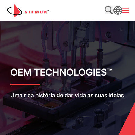
Pular para o conteúdo
Abrir
Pesquisar n
SEARCH
OEM TECHNOLOGIES™
Uma rica história de dar vida às suas ideias