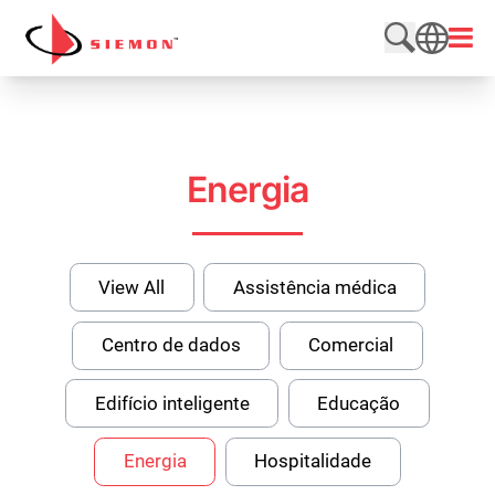
Pular para o conteúdo
Abrir
Pesquisar n
SEARCH
Energia
View All
Assistência médica
Centro de dados
Comercial
Edifício inteligente
Educação
Energia
Hospitalidade