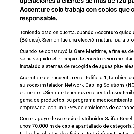
operaciones a clientes de más de 120 pa
Accenture solo trabaja con socios que 
responsable.
Teniendo esto en cuenta, cuando Accenture quiso 
(Bélgica), Siemon fue una elección natural para pr
Cuando se construyó la Gare Maritime, a finales de
se ha seguido el principio de construcción circular
instalado sistemas de recogida de aguas pluviales 
Accenture se encuentra en el Edificio 1, también c
su socio instalador, Network Cabling Solutions (NC
comentó: «Siempre tenemos en cuenta la sostenibi
gama de productos, su programa medioambiental y 
empresarial con un 179% de emisiones de carbono ne
Con el apoyo de su socio distribuidor Saifor Bene
unos 70.000 m de cable apantallado de categoría
todas las plantas de oficinas. Esta infraestructur