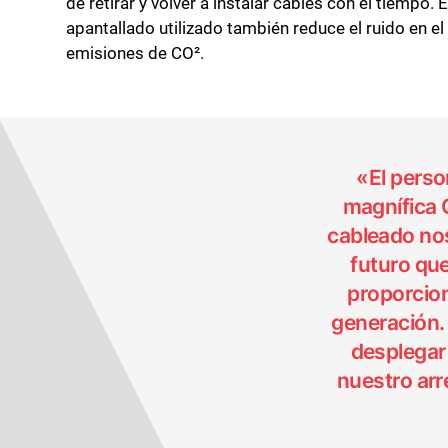
de retirar y volver a instalar cables con el tiempo.
apantallado utilizado también reduce el ruido en el
emisiones de CO².
«El perso
magnífica 
cableado nos
futuro qu
proporcion
generación. 
desplegar 
nuestro arr