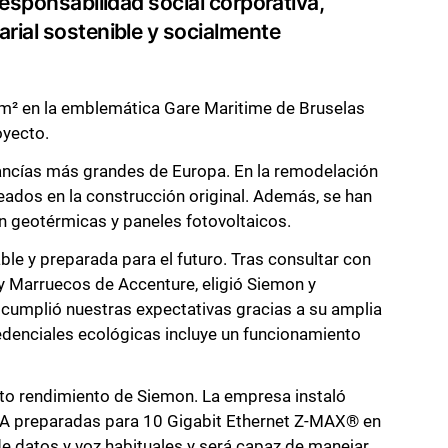
esponsabilidad social corporativa,
rial sostenible y socialmente
 m² en la emblemática Gare Maritime de Bruselas
oyecto.
rcancías más grandes de Europa. En la remodelación
leados en la construcción original. Además, se han
ón geotérmicas y paneles fotovoltaicos.
ble y preparada para el futuro. Tras consultar con
 y Marruecos de Accenture, eligió Siemon y
cumplió nuestras expectativas gracias a su amplia
edenciales ecológicas incluye un funcionamiento
lto rendimiento de Siemon. La empresa instaló
6A preparadas para 10 Gigabit Ethernet Z-MAX® en
de datos y voz habituales y será capaz de manejar