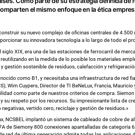
íses. Como parte de su estrategia definida de r
comparten el mismo enfoque en la ética empresa
construir su nuevo complejo de oficinas centrales de 4.500
oporcionar su innovadora tecnología a lo largo de todo el pr
l siglo XIX, era una de las estaciones de ferrocarril de me
, reutilizando en la medida de lo posible los materiales emp
y gestión sostenible de residuos, calefacción y refrigeraci
onocido como B1, y necesitaba una infraestructura de red fia
S), Wim Cuypers, Director de TI BeNeLux, Francia, Mauricio
lidad como parte de nuestros criterios de compra. Siemon 
su respeto por los recursos. Su impresionante lista de cr
gativas, vertido cero, reciclaje y gestión de residuos.»
lux, NCSBEL implantó un sistema de cableado de cobre de a
 7A de Siemony 800 conexiones apantalladas de categoría 
a de red de última generación admite todas las aplicaciones 