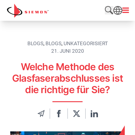
Direkt zum Inhalt wechseln
Menü
Website du
SEARCH
BLOGS
,
BLOGS
,
UNKATEGORISIERT
21. JUNI 2020
Welche Methode des
Glasfaserabschlusses ist
die richtige für Sie?