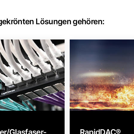
gekrönten Lösungen gehören:
er/Glasfaser-
RapidDAC®