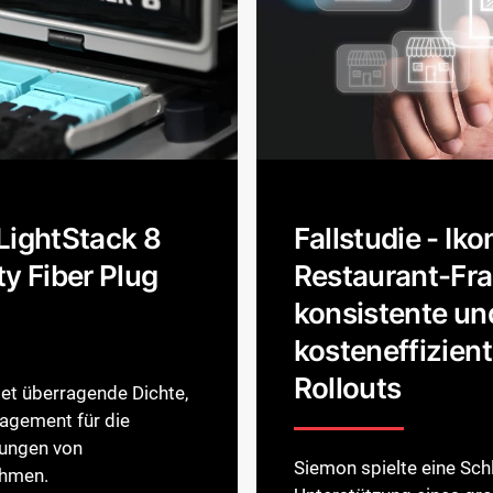
LightStack 8
Fallstudie - Ik
y Fiber Plug
Restaurant-Fra
konsistente un
kosteneffizien
Rollouts
et überragende Dichte,
agement für die
ungen von
Siemon spielte eine Schl
ehmen.