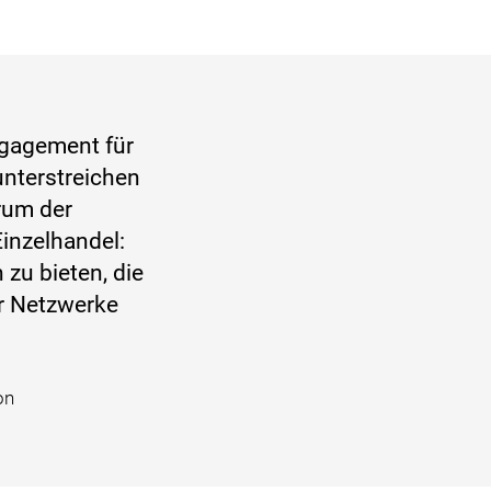
Engagement für
nterstreichen
rum der
inzelhandel:
zu bieten, die
er Netzwerke
on