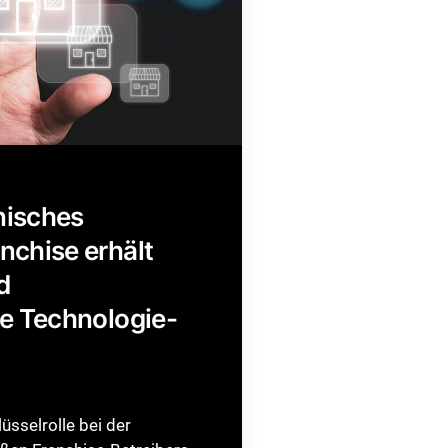
onisches
nchise erhält
d
te Technologie-
üsselrolle bei der