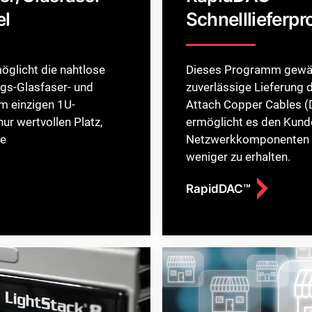
Schließen Sie
el
Schnelllieferp
öglicht die nahtlose
Dieses Programm gewähr
ngs-Glasfaser- und
zuverlässige Lieferung 
m einzigen 1U-
Attach Copper Cables 
nur wertvollen Platz,
ermöglicht es den Kunde
ie
Netzwerkkomponenten i
weniger zu erhalten.
RapidDAC™