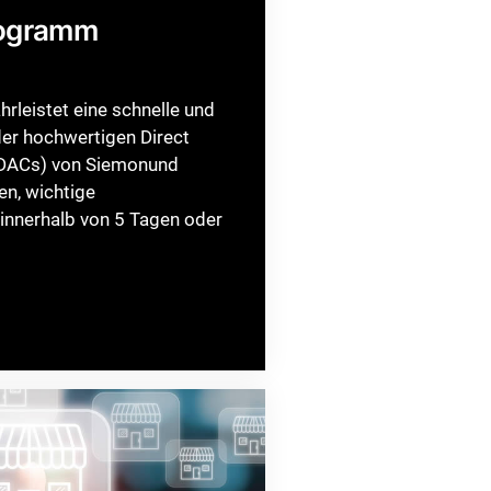
rogramm
leistet eine schnelle und
der hochwertigen Direct
(DACs) von Siemonund
n, wichtige
nnerhalb von 5 Tagen oder