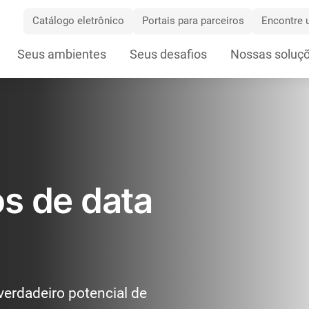
Catálogo eletrônico
Portais para parceiros
Encontre u
Skip
Seus ambientes
Seus desafios
Nossas soluç
Navigation
s de data
verdadeiro potencial de