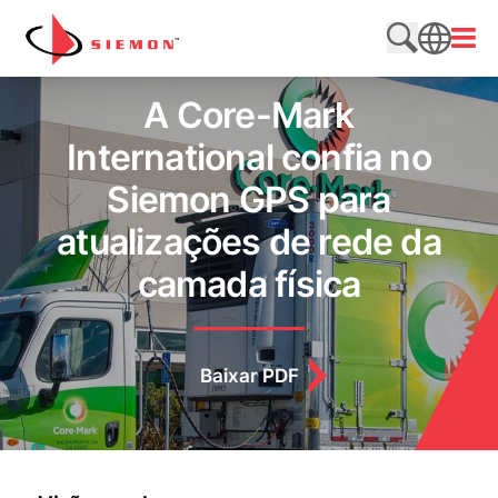
Pular para o conteúdo
Abrir
Pesquisar n
SEARCH
A Core-Mark
International confia no
Siemon GPS para
atualizações de rede da
camada física
Baixar PDF