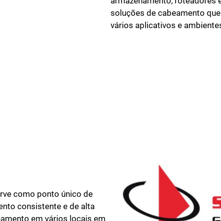
armazenamento, roteadores e d
Fechar
soluções de cabeamento que 
vários aplicativos e ambiente
erve como ponto único de
nto consistente e de alta
beamento em vários locais em