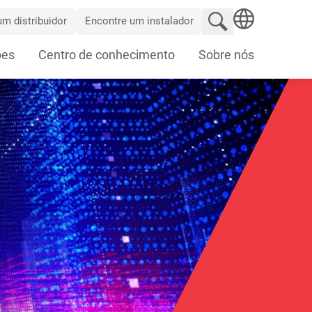
Pesquisar no site
m distribuidor
Encontre um instalador
SEARCH
ões
Centro de conhecimento
Sobre nós