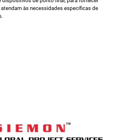
ispositivos de ponto final, para fornecer
atendam às necessidades específicas de
s.