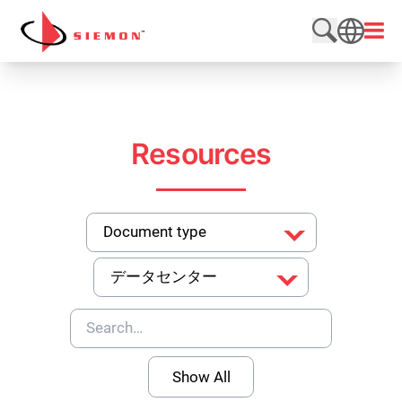
内容をスキップ
メニ
検索サイト
SEARCH
Resources
Filter
by
document
Filter
type
by
Topic
Show All