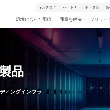
eカタログ
パートナー・ポータル
販
Skip
環境に合った配線
課題を解決
ソリュー
Navigation
製品
ルディングインフラ