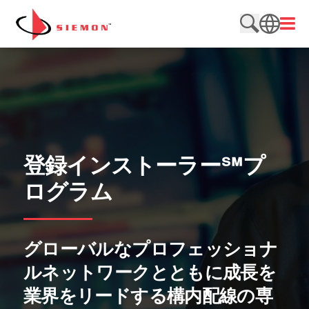
内容をスキップ
メニ
検索サイト
SEARCH
登録インストーラー℠プ
ログラム
グローバルなプロフェッショナ
ルネットワークとともに成長を
業界をリードする構内配線の専