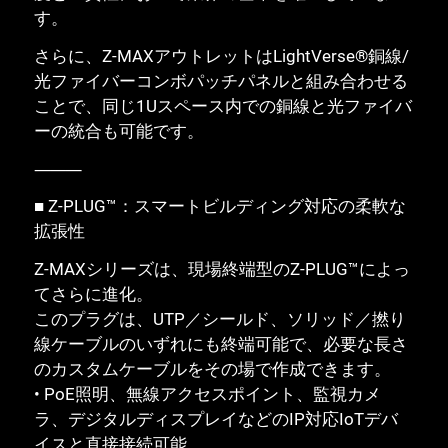
す。
さらに、Z-MAXアウトレットはLightVerse®銅線/
光ファイバーコンボパッチパネルと組み合わせる
ことで、同じ1Uスペース内での銅線と光ファイバ
ーの統合も可能です。
⸻
■ Z-PLUG™：スマートビルディング対応の柔軟な
拡張性
Z-MAXシリーズは、現場終端型のZ-PLUG™によっ
てさらに進化。
このプラグは、UTP／シールド、ソリッド／撚り
線ケーブルのいずれにも終端可能で、必要な長さ
のカスタムケーブルをその場で作成できます。
• PoE照明、無線アクセスポイント、監視カメ
ラ、デジタルディスプレイなどのIP対応IoTデバ
イスと直接接続可能。