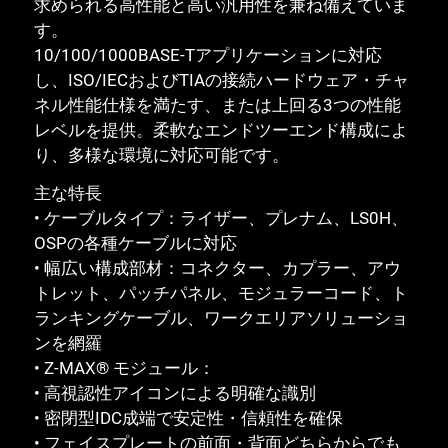
求められる高性能と高い汎用性を兼ね備えていま
す。
10/100/1000BASE-Tアプリケーションに対応
し、ISO/IECおよびTIAの接続ハードウェア・チャ
ネル性能仕様を満たす、または上回る3つの性能
レベルを提供。柔軟なエンドツーエンド構成によ
り、多様な環境に対応可能です。
主な特長
• ケーブルタイプ：ライザー、プレナム、LS0H、
OSPの各種ケーブルに対応
• 幅広い構成部材：コネクター、カプラー、アウ
トレット、パッチパネル、モジュラーコード、ト
ランキングケーブル、ワークエリアソリューショ
ンを網羅
• Z-MAX® モジュール：
• 高視認性アイコンによる明確な識別
• 密閉型IDC成端で安定性・信頼性を確保
• フェイスプレートの前面・背面どちらからでも