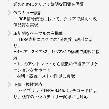
送のためにクリアで鮮明な画質を保証
低スキュー設計
― RGB信号伝送において、クリアで鮮明な映
像品質を実現
革新的なケーブル共有機能
― TERA専用コネクタの4分割接点設計によ
り、
– 4ペア、2ペア×2、1ペア×4の構成で柔軟に接
続
– 1つのアウトレットから複数の低速アプリケ
ーションをサポート
– 材料・設置コストの削減に貢献
下位互換性対応
― ハイブリッドTERA-RJ45パッチコードによ
り、既存の下位カテゴリー配線にも対応