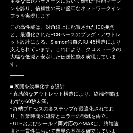
重要な伝送パラメータにおいて優れた性能マージ
ンを誇り、信頼性の高い堅牢なネットワークイン
フラを実現します。
この高性能は、対角線上に配置されたIDC接点
と、最適化されたPCBベースのプラグ・アウトレ
ット設計による、Siemon独自のRJ-45構造により
支えられています。これにより、クロストークの
大幅な低減と安定した伝送性能を実現していま
す。
⸻
■ 展開を効率化する設計
• 直感的なアウトレット構造により、終端作業は
わずか60秒未満。
• 終端プロセスの各ステップが最適化されてお
り、作業時間の短縮とエラーの削減を両立。
• UTPおよびシールド両対応のZ-MAXは、終端速
度と一貫性において業界の基準を確立していま