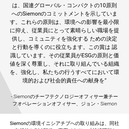
は、国連グローバル・コンパクトの10原則
へのSiemonのコミットメントを示していま
す。これらの原則は、環境への影響を最小限
に抑え、従業員にとって
素晴らしい職場
を提
供し、
コミュニティを強化する
ための決定
と行動を導くのに役立ちます。この賞は
認
識し
ています。
その
従業員がESGの原則と価
値を深く尊重し、それに取り組んでいる組織
を
、
強化
し
、私たちの行うすべてにおいて環
境的および社会的責任への献身を
“
- Siemonのチーフテクノロジーオフィサー兼チー
フオペレーションオフィサー、ジョン・Siemon
Siemonの環境イニシアチブへの取り組みは、同社